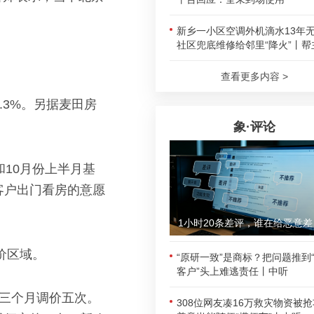
新乡一小区空调外机滴水13年
社区兜底维修给邻里“降火”丨帮
查看更多内容 >
.3%。另据麦田房
象·评论
10月份上半月基
客户出门看房的意愿
1小时
价区域。
“原研一致”是商标？把问题推到
客户”头上难逃责任丨中听
近三个月调价五次。
308位网友凑16万救灾物资被