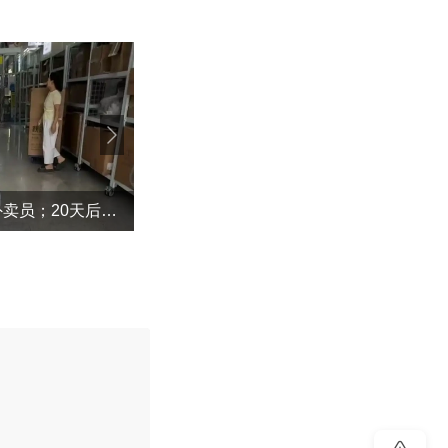
摆烂儿子陪躺平老爹体验外卖员；20天后少年不再任性，父亲也开始自我反省
“不建议大家买深色蛋糕”上热搜！专家回
评论