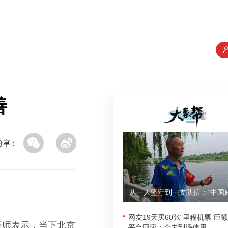
善
分享：
网友19天买60张“里程机票”巨
析师表示，当下北京
平台回应：全未到场使用