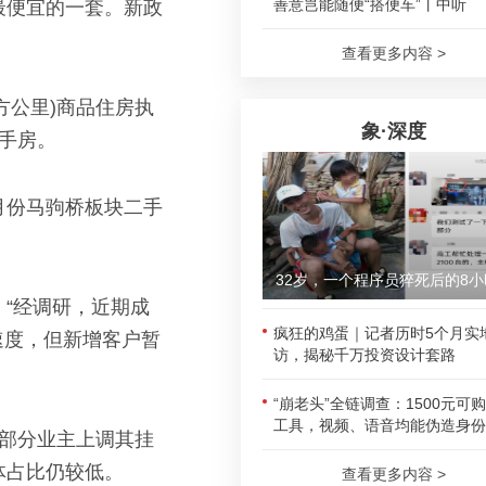
善意岂能随便“搭便车”丨中听
最便宜的一套。新政
查看更多内容 >
方公里)商品住房执
象·深度
手房。
月份马驹桥板块二手
32岁，一个程序员猝死后的8小
：“经调研，近期成
疯狂的鸡蛋｜记者历时5个月实
速度，但新增客户暂
访，揭秘千万投资设计套路
“崩老头”全链调查：1500元可
工具，视频、语音均能伪造身份
有部分业主上调其挂
体占比仍较低。
查看更多内容 >