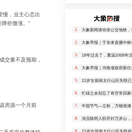
变慢，业主心态出
牌价微涨。”
1.
大象新闻请你坐公交地铁，
2.
大象早报｜于东来直播中称
3.
18年过去了，重温2008
呈成交量不及预期，
4.
大象早报｜河南省政府新任免
5.
22岁女孩南太行山区失联
6.
忙碌之余别忘了有空常回家
，该房源一个月前
7.
中国节气—立秋，万物渐满
8.
演员陈明入职开封万岁山，从
9.
22岁女孩南太行山区失联超