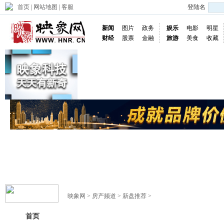
首页
|
网站地图
|
客服
登陆名
新闻
图片
政务
娱乐
电影
明星
财经
股票
金融
旅游
美食
收藏
映象网
>
房产频道
>
新盘推荐
>
首页
要闻
专题
全景看房
楼盘快讯